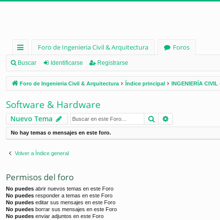
Foro de Ingenieria Civil & Arquitectura
Foros
nl
Buscar
Identificarse
Registrarse
ac
Foro de Ingenieria Civil & Arquitectura
Índice principal
INGENIERÍA CIVIL 
es
Software & Hardware
rá
Buscar
Búsqueda ava
Nuevo Tema
pi
No hay temas o mensajes en este foro.
d
os
Volver a Índice general
Permisos del foro
No puedes
abrir nuevos temas en este Foro
No puedes
responder a temas en este Foro
No puedes
editar sus mensajes en este Foro
No puedes
borrar sus mensajes en este Foro
No puedes
enviar adjuntos en este Foro