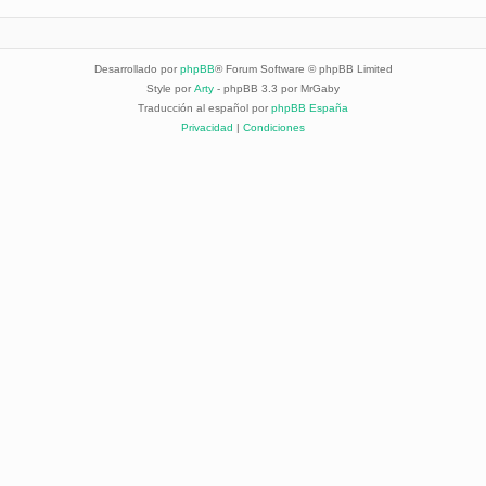
Desarrollado por
phpBB
® Forum Software © phpBB Limited
Style por
Arty
- phpBB 3.3 por MrGaby
Traducción al español por
phpBB España
Privacidad
|
Condiciones