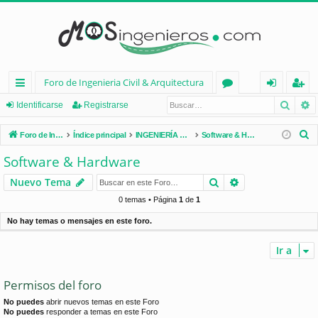
Foro de Ingenieria Civil & Arquitectura
Busca
B
nl
or
de
eg
Identificarse
Registrarse
ac
os
nt
ist
B
Foro de Ingenieria Civil & Arquitectura
Índice principal
INGENIERÍA CIVIL (España)
Software & Hardware
es
ifi
ra
u
Software & Hardware
s
rá
ca
rs
Buscar
Búsqueda avan
Nuevo Tema
c
pi
rs
e
a
0 temas • Página
1
de
1
d
e
r
No hay temas o mensajes en este foro.
os
Ir a
Permisos del foro
No puedes
abrir nuevos temas en este Foro
No puedes
responder a temas en este Foro