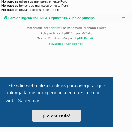
No puedes
editar sus mensajes en este Foro
No puedes
borrar sus mensajes en este Foro
No puedes
enviar adjuntos en este Foro
Foro de Ingenieria Civil & Arquitectura
Índice principal
Desarrollado por
phpBB
® Forum Software © phpBB Limited
Style por
Arty
- phpBB 3.3 por MrGaby
Traducción al español por
phpBB España
Privacidad
|
Condiciones
Este sitio web utiliza cookies para asegurar que
obtenga la mejor experiencia en nuestro sitio
web.
Saber más
¡Lo entiendo!