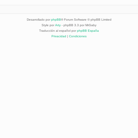
Desarrollado por
phpBB
® Forum Software © phpBB Limited
Style por
Arty
- phpBB 3.3 por MrGaby
Traducción al español por
phpBB España
Privacidad
|
Condiciones