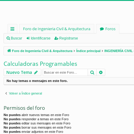
Foro de Ingenieria Civil & Arquitectura
Foros
nl
Buscar
Identificarse
Registrarse
ac
Foro de Ingenieria Civil & Arquitectura
Índice principal
INGENIERÍA CIVIL 
es
Calculadoras Programables
rá
Buscar
Búsqueda ava
Nuevo Tema
pi
No hay temas o mensajes en este foro.
d
os
Volver a Índice general
Permisos del foro
No puedes
abrir nuevos temas en este Foro
No puedes
responder a temas en este Foro
No puedes
editar sus mensajes en este Foro
No puedes
borrar sus mensajes en este Foro
No puedes
enviar adjuntos en este Foro