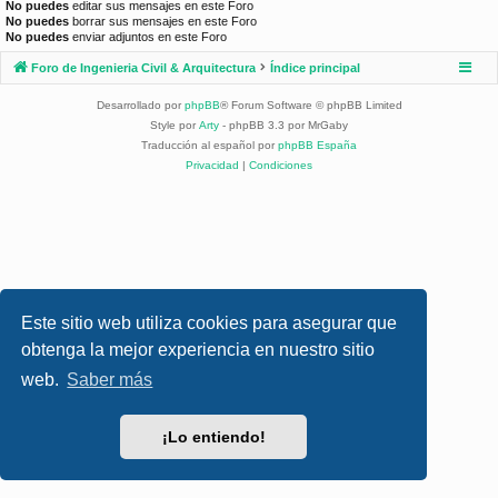
No puedes
editar sus mensajes en este Foro
No puedes
borrar sus mensajes en este Foro
No puedes
enviar adjuntos en este Foro
Foro de Ingenieria Civil & Arquitectura
Índice principal
Desarrollado por
phpBB
® Forum Software © phpBB Limited
Style por
Arty
- phpBB 3.3 por MrGaby
Traducción al español por
phpBB España
Privacidad
|
Condiciones
Este sitio web utiliza cookies para asegurar que
obtenga la mejor experiencia en nuestro sitio
web.
Saber más
¡Lo entiendo!