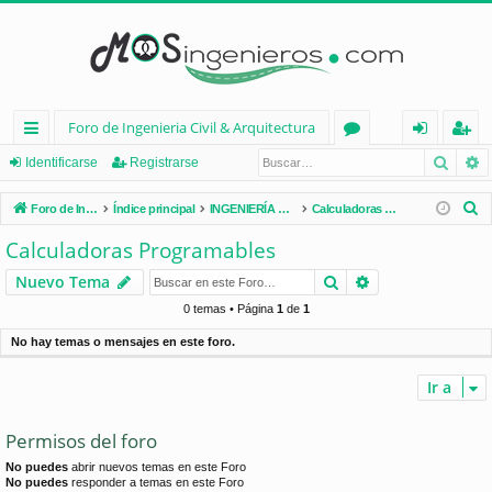
Foro de Ingenieria Civil & Arquitectura
Busca
B
nl
or
de
eg
Identificarse
Registrarse
ac
os
nt
ist
B
Foro de Ingenieria Civil & Arquitectura
Índice principal
INGENIERÍA CIVIL (España)
Calculadoras Programables
es
ifi
ra
u
Calculadoras Programables
s
rá
ca
rs
Buscar
Búsqueda avan
Nuevo Tema
c
pi
rs
e
a
0 temas • Página
1
de
1
d
e
r
No hay temas o mensajes en este foro.
os
Ir a
Permisos del foro
No puedes
abrir nuevos temas en este Foro
No puedes
responder a temas en este Foro