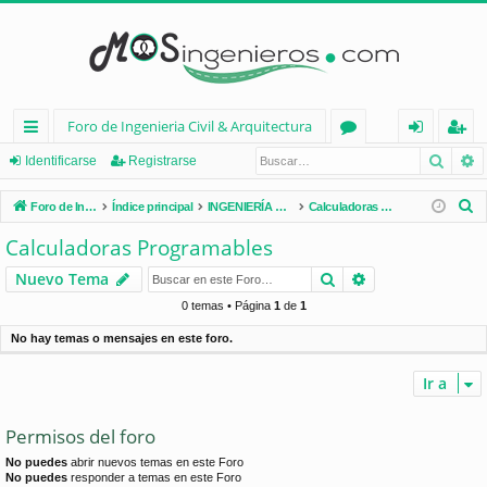
Foro de Ingenieria Civil & Arquitectura
Busca
B
nl
or
de
eg
Identificarse
Registrarse
ac
os
nt
ist
B
Foro de Ingenieria Civil & Arquitectura
Índice principal
INGENIERÍA CIVIL (España)
Calculadoras Programables
es
ifi
ra
u
Calculadoras Programables
s
rá
ca
rs
Buscar
Búsqueda avan
Nuevo Tema
c
pi
rs
e
a
0 temas • Página
1
de
1
d
e
r
No hay temas o mensajes en este foro.
os
Ir a
Permisos del foro
No puedes
abrir nuevos temas en este Foro
No puedes
responder a temas en este Foro