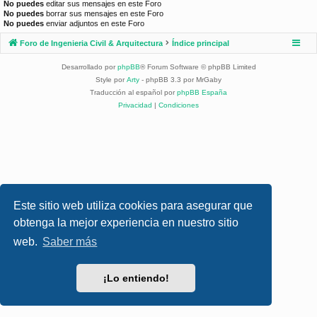
No puedes
editar sus mensajes en este Foro
No puedes
borrar sus mensajes en este Foro
No puedes
enviar adjuntos en este Foro
Foro de Ingenieria Civil & Arquitectura
Índice principal
Desarrollado por
phpBB
® Forum Software © phpBB Limited
Style por
Arty
- phpBB 3.3 por MrGaby
Traducción al español por
phpBB España
Privacidad
|
Condiciones
Este sitio web utiliza cookies para asegurar que
obtenga la mejor experiencia en nuestro sitio
web.
Saber más
¡Lo entiendo!