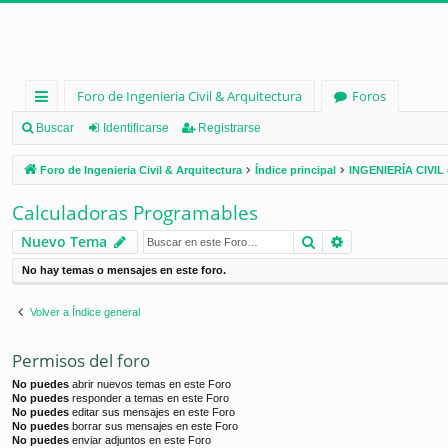
Foro de Ingenieria Civil & Arquitectura
Foros
nl
Buscar
Identificarse
Registrarse
ac
Foro de Ingenieria Civil & Arquitectura
Índice principal
INGENIERÍA CIVIL 
es
Calculadoras Programables
rá
Buscar
Búsqueda ava
Nuevo Tema
pi
No hay temas o mensajes en este foro.
d
os
Volver a Índice general
Permisos del foro
No puedes
abrir nuevos temas en este Foro
No puedes
responder a temas en este Foro
No puedes
editar sus mensajes en este Foro
No puedes
borrar sus mensajes en este Foro
No puedes
enviar adjuntos en este Foro