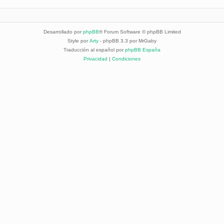
Desarrollado por
phpBB
® Forum Software © phpBB Limited
Style por
Arty
- phpBB 3.3 por MrGaby
Traducción al español por
phpBB España
Privacidad
|
Condiciones