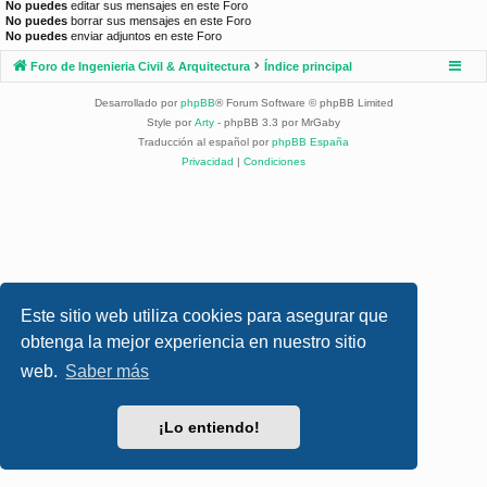
No puedes
editar sus mensajes en este Foro
No puedes
borrar sus mensajes en este Foro
No puedes
enviar adjuntos en este Foro
Foro de Ingenieria Civil & Arquitectura
Índice principal
Desarrollado por
phpBB
® Forum Software © phpBB Limited
Style por
Arty
- phpBB 3.3 por MrGaby
Traducción al español por
phpBB España
Privacidad
|
Condiciones
Este sitio web utiliza cookies para asegurar que
obtenga la mejor experiencia en nuestro sitio
web.
Saber más
¡Lo entiendo!