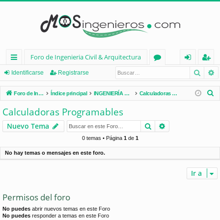
Foro de Ingenieria Civil & Arquitectura
Busca
B
nl
or
de
eg
Identificarse
Registrarse
ac
os
nt
ist
B
Foro de Ingenieria Civil & Arquitectura
Índice principal
INGENIERÍA CIVIL (España)
Calculadoras Programables
es
ifi
ra
u
Calculadoras Programables
s
rá
ca
rs
Buscar
Búsqueda avan
Nuevo Tema
c
pi
rs
e
a
0 temas • Página
1
de
1
d
e
r
No hay temas o mensajes en este foro.
os
Ir a
Permisos del foro
No puedes
abrir nuevos temas en este Foro
No puedes
responder a temas en este Foro