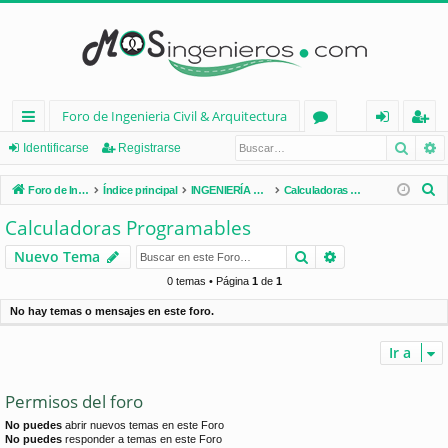
Foro de Ingenieria Civil & Arquitectura
Busca
B
nl
or
de
eg
Identificarse
Registrarse
ac
os
nt
ist
B
Foro de Ingenieria Civil & Arquitectura
Índice principal
INGENIERÍA CIVIL (España)
Calculadoras Programables
es
ifi
ra
u
Calculadoras Programables
s
rá
ca
rs
Buscar
Búsqueda avan
Nuevo Tema
c
pi
rs
e
a
0 temas • Página
1
de
1
d
e
r
No hay temas o mensajes en este foro.
os
Ir a
Permisos del foro
No puedes
abrir nuevos temas en este Foro
No puedes
responder a temas en este Foro