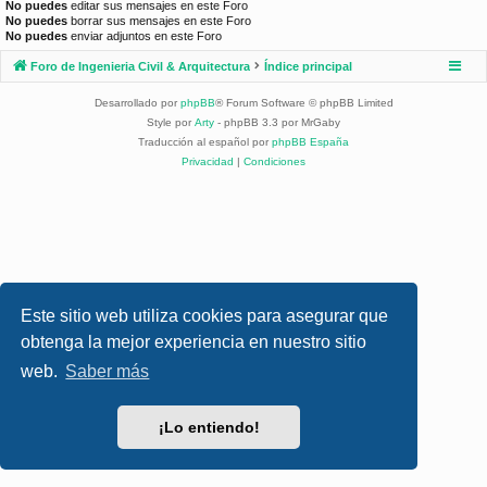
No puedes
editar sus mensajes en este Foro
No puedes
borrar sus mensajes en este Foro
No puedes
enviar adjuntos en este Foro
Foro de Ingenieria Civil & Arquitectura
Índice principal
Desarrollado por
phpBB
® Forum Software © phpBB Limited
Style por
Arty
- phpBB 3.3 por MrGaby
Traducción al español por
phpBB España
Privacidad
|
Condiciones
Este sitio web utiliza cookies para asegurar que
obtenga la mejor experiencia en nuestro sitio
web.
Saber más
¡Lo entiendo!