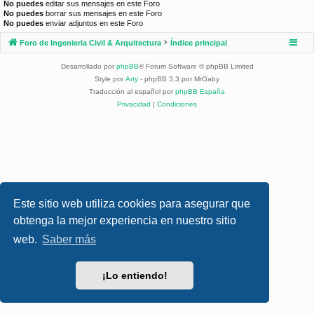
No puedes
editar sus mensajes en este Foro
No puedes
borrar sus mensajes en este Foro
No puedes
enviar adjuntos en este Foro
Foro de Ingenieria Civil & Arquitectura
Índice principal
Desarrollado por
phpBB
® Forum Software © phpBB Limited
Style por
Arty
- phpBB 3.3 por MrGaby
Traducción al español por
phpBB España
Privacidad
|
Condiciones
Este sitio web utiliza cookies para asegurar que
obtenga la mejor experiencia en nuestro sitio
web.
Saber más
¡Lo entiendo!