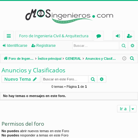
Foro de Ingenieria Civil & Arquitectura
Busca
B
nl
or
de
eg
Identificarse
Registrarse
ac
os
nt
ist
B
Foro de Ingenieria Civil & Arquitectura
Índice principal
GENERAL
Anuncios y Clasificados
es
ifi
ra
u
Anuncios y Clasificados
s
rá
ca
rs
Buscar
Búsqueda avan
Nuevo Tema
c
pi
rs
e
a
0 temas • Página
1
de
1
d
e
r
No hay temas o mensajes en este foro.
os
Ir a
Permisos del foro
No puedes
abrir nuevos temas en este Foro
No puedes
responder a temas en este Foro