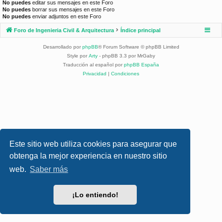
No puedes
editar sus mensajes en este Foro
No puedes
borrar sus mensajes en este Foro
No puedes
enviar adjuntos en este Foro
Foro de Ingenieria Civil & Arquitectura
Índice principal
Desarrollado por
phpBB
® Forum Software © phpBB Limited
Style por
Arty
- phpBB 3.3 por MrGaby
Traducción al español por
phpBB España
Privacidad
|
Condiciones
Este sitio web utiliza cookies para asegurar que
obtenga la mejor experiencia en nuestro sitio
web.
Saber más
¡Lo entiendo!