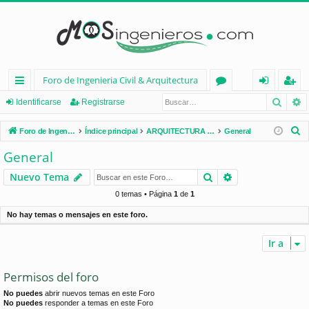
Foro de Ingenieria Civil & Arquitectura
Busca
B
nl
or
de
eg
Identificarse
Registrarse
ac
os
nt
ist
B
Foro de Ingenieria Civil & Arquitectura
Índice principal
ARQUITECTURA (España)
General
es
ifi
ra
u
General
s
rá
ca
rs
Buscar
Búsqueda avan
Nuevo Tema
c
pi
rs
e
a
0 temas • Página
1
de
1
d
e
r
No hay temas o mensajes en este foro.
os
Ir a
Permisos del foro
No puedes
abrir nuevos temas en este Foro
No puedes
responder a temas en este Foro