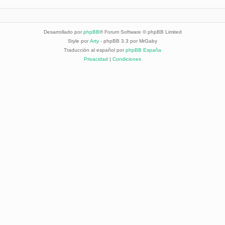
Desarrollado por
phpBB
® Forum Software © phpBB Limited
Style por
Arty
- phpBB 3.3 por MrGaby
Traducción al español por
phpBB España
Privacidad
|
Condiciones