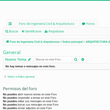
Foro de Ingenieria Civil & Arquitectura
Foros
nl
Buscar
Identificarse
Registrarse
ac
Foro de Ingenieria Civil & Arquitectura
Índice principal
ARQUITECTURA (
es
General
rá
Buscar
Búsqueda ava
Nuevo Tema
pi
No hay temas o mensajes en este foro.
d
os
Volver a Índice general
Permisos del foro
No puedes
abrir nuevos temas en este Foro
No puedes
responder a temas en este Foro
No puedes
editar sus mensajes en este Foro
No puedes
borrar sus mensajes en este Foro
No puedes
enviar adjuntos en este Foro