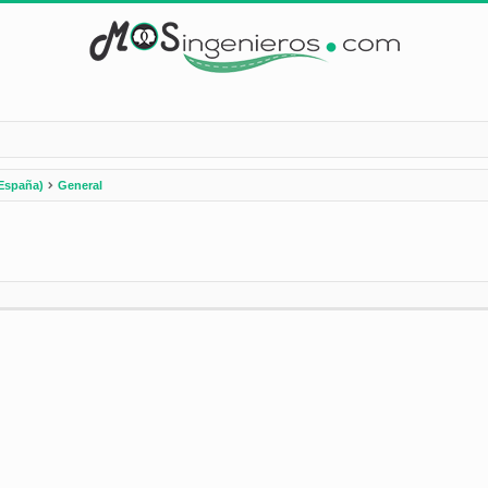
España)
General
nzada