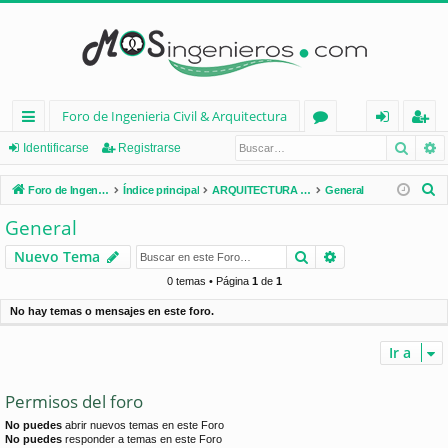
Foro de Ingenieria Civil & Arquitectura
Busca
B
nl
or
de
eg
Identificarse
Registrarse
ac
os
nt
ist
B
Foro de Ingenieria Civil & Arquitectura
Índice principal
ARQUITECTURA (España)
General
es
ifi
ra
u
General
s
rá
ca
rs
Buscar
Búsqueda avan
Nuevo Tema
c
pi
rs
e
a
0 temas • Página
1
de
1
d
e
r
No hay temas o mensajes en este foro.
os
Ir a
Permisos del foro
No puedes
abrir nuevos temas en este Foro
No puedes
responder a temas en este Foro