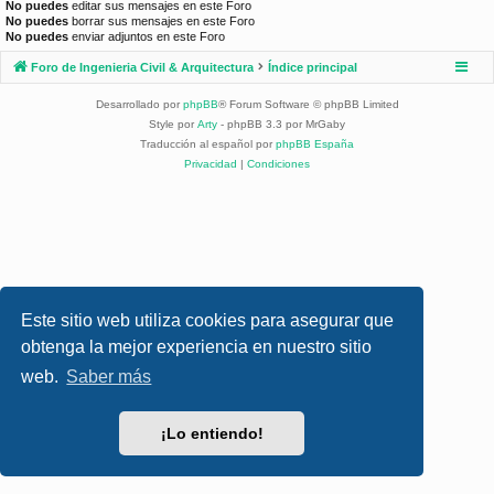
No puedes
editar sus mensajes en este Foro
No puedes
borrar sus mensajes en este Foro
No puedes
enviar adjuntos en este Foro
Foro de Ingenieria Civil & Arquitectura
Índice principal
Desarrollado por
phpBB
® Forum Software © phpBB Limited
Style por
Arty
- phpBB 3.3 por MrGaby
Traducción al español por
phpBB España
Privacidad
|
Condiciones
Este sitio web utiliza cookies para asegurar que
obtenga la mejor experiencia en nuestro sitio
web.
Saber más
¡Lo entiendo!