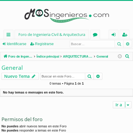
Foro de Ingenieria Civil & Arquitectura
Busca
B
nl
or
de
eg
Identificarse
Registrarse
ac
os
nt
ist
B
Foro de Ingenieria Civil & Arquitectura
Índice principal
ARQUITECTURA (España)
General
es
ifi
ra
u
General
s
rá
ca
rs
Buscar
Búsqueda avan
Nuevo Tema
c
pi
rs
e
a
0 temas • Página
1
de
1
d
e
r
No hay temas o mensajes en este foro.
os
Ir a
Permisos del foro
No puedes
abrir nuevos temas en este Foro
No puedes
responder a temas en este Foro