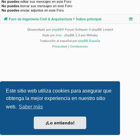
No puedes
editar sus mensajes en este Foro
No puedes
borrar sus mensajes en este Foro
No puedes
enviar adjuntos en este Foro
Foro de Ingenieria Civil & Arquitectura
Índice principal
Desarrollado por
phpBB
® Forum Software © phpBB Limited
Style por
Arty
- phpBB 3.3 por MrGaby
Traducción al español por
phpBB España
Privacidad
|
Condiciones
Este sitio web utiliza cookies para asegurar que
obtenga la mejor experiencia en nuestro sitio
web.
Saber más
¡Lo entiendo!