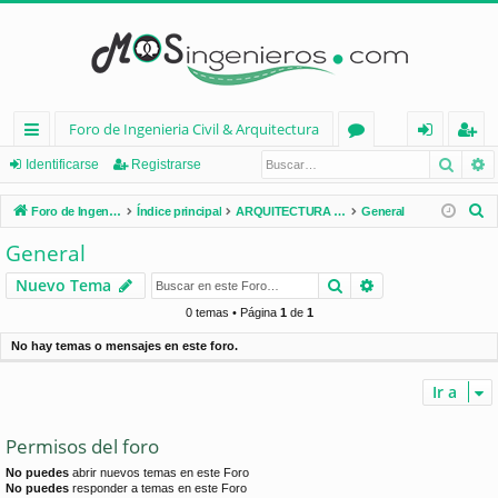
Foro de Ingenieria Civil & Arquitectura
Busca
B
nl
or
de
eg
Identificarse
Registrarse
ac
os
nt
ist
B
Foro de Ingenieria Civil & Arquitectura
Índice principal
ARQUITECTURA (España)
General
es
ifi
ra
u
General
s
rá
ca
rs
Buscar
Búsqueda avan
Nuevo Tema
c
pi
rs
e
a
0 temas • Página
1
de
1
d
e
r
No hay temas o mensajes en este foro.
os
Ir a
Permisos del foro
No puedes
abrir nuevos temas en este Foro
No puedes
responder a temas en este Foro