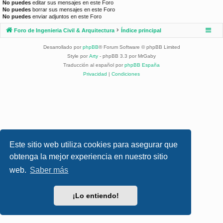
No puedes
editar sus mensajes en este Foro
No puedes
borrar sus mensajes en este Foro
No puedes
enviar adjuntos en este Foro
Foro de Ingenieria Civil & Arquitectura
Índice principal
Desarrollado por
phpBB
® Forum Software © phpBB Limited
Style por
Arty
- phpBB 3.3 por MrGaby
Traducción al español por
phpBB España
Privacidad
|
Condiciones
Este sitio web utiliza cookies para asegurar que
obtenga la mejor experiencia en nuestro sitio
web.
Saber más
¡Lo entiendo!