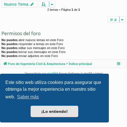
Nuevo Tema
2 temas • Página
1
de
1
Ir a
Permisos del foro
No puedes
abrir nuevos temas en este Foro
No puedes
responder a temas en este Foro
No puedes
editar sus mensajes en este Foro
No puedes
borrar sus mensajes en este Foro
No puedes
enviar adjuntos en este Foro
Foro de Ingenieria Civil & Arquitectura
Índice principal
Desarrollado por
phpBB
® Forum Software © phpBB Limited
Style por
Arty
- phpBB 3.3 por MrGaby
Este sitio web utiliza cookies para asegurar que
Traducción al español por
phpBB España
obtenga la mejor experiencia en nuestro sitio
Privacidad
|
Condiciones
web.
Saber más
¡Lo entiendo!