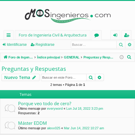
Foro de Ingenieria Civil & Arquitectura
Busca
B
nl
or
de
eg
Identificarse
Registrarse
ac
os
nt
ist
B
Foro de Ingenieria Civil & Arquitectura
Índice principal
GENERAL
Preguntas y Respuestas
es
ifi
ra
u
Preguntas y Respuestas
s
rá
ca
rs
Buscar
Búsqueda avan
Nuevo Tema
c
pi
rs
e
a
2 temas • Página
1
de
1
d
e
r
Temas
os
Porque veo todo de cero?
Último mensaje por
everyword
«
Lun Jul 18, 2022 3:23 pm
Respuestas:
2
Máster EDDM
Último mensaje por
alexx025
«
Mar Jun 14, 2022 10:27 am