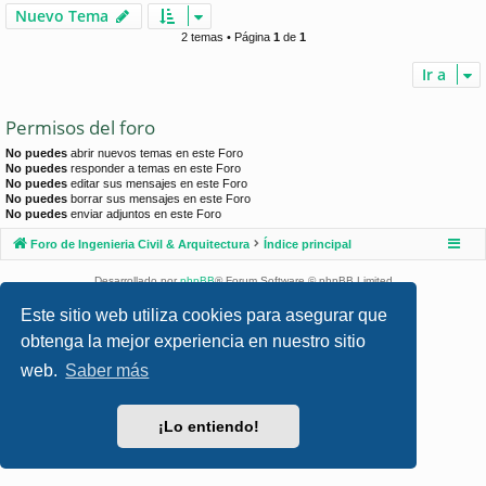
Nuevo Tema
2 temas • Página
1
de
1
Ir a
Permisos del foro
No puedes
abrir nuevos temas en este Foro
No puedes
responder a temas en este Foro
No puedes
editar sus mensajes en este Foro
No puedes
borrar sus mensajes en este Foro
No puedes
enviar adjuntos en este Foro
Foro de Ingenieria Civil & Arquitectura
Índice principal
Desarrollado por
phpBB
® Forum Software © phpBB Limited
Style por
Arty
- phpBB 3.3 por MrGaby
Este sitio web utiliza cookies para asegurar que
Traducción al español por
phpBB España
obtenga la mejor experiencia en nuestro sitio
Privacidad
|
Condiciones
web.
Saber más
¡Lo entiendo!