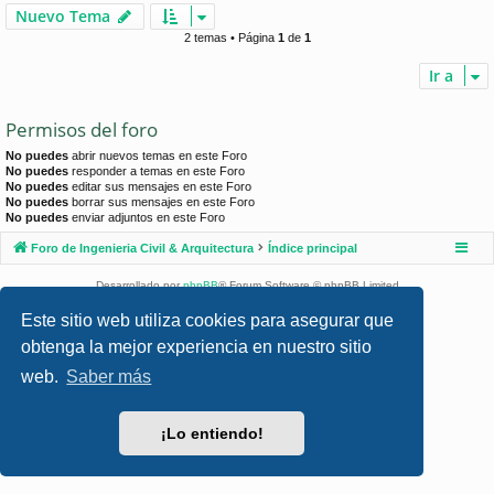
Nuevo Tema
2 temas • Página
1
de
1
Ir a
Permisos del foro
No puedes
abrir nuevos temas en este Foro
No puedes
responder a temas en este Foro
No puedes
editar sus mensajes en este Foro
No puedes
borrar sus mensajes en este Foro
No puedes
enviar adjuntos en este Foro
Foro de Ingenieria Civil & Arquitectura
Índice principal
Desarrollado por
phpBB
® Forum Software © phpBB Limited
Style por
Arty
- phpBB 3.3 por MrGaby
Este sitio web utiliza cookies para asegurar que
Traducción al español por
phpBB España
obtenga la mejor experiencia en nuestro sitio
Privacidad
|
Condiciones
web.
Saber más
¡Lo entiendo!