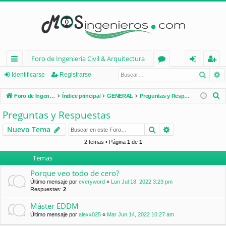
Foro de Ingenieria Civil & Arquitectura
Busca
B
nl
or
de
eg
Identificarse
Registrarse
ac
os
nt
ist
B
Foro de Ingenieria Civil & Arquitectura
Índice principal
GENERAL
Preguntas y Respuestas
es
ifi
ra
u
Preguntas y Respuestas
s
rá
ca
rs
Buscar
Búsqueda avan
Nuevo Tema
c
pi
rs
e
a
2 temas • Página
1
de
1
d
e
r
Temas
os
Porque veo todo de cero?
Último mensaje por
everyword
«
Lun Jul 18, 2022 3:23 pm
Respuestas:
2
Máster EDDM
Último mensaje por
alexx025
«
Mar Jun 14, 2022 10:27 am