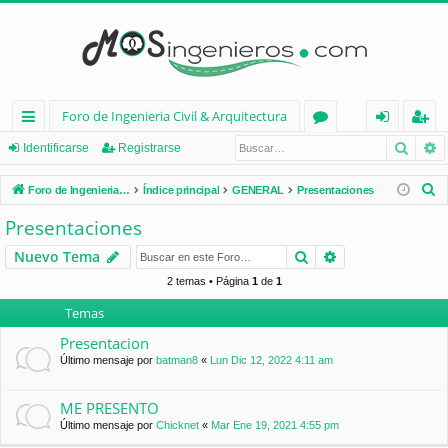
Foro de Ingenieria Civil & Arquitectura
Busca
B
nl
or
de
eg
Identificarse
Registrarse
ac
os
nt
ist
B
Foro de Ingenieria Civil & Arquitectura
Índice principal
GENERAL
Presentaciones
es
ifi
ra
u
Presentaciones
s
rá
ca
rs
Buscar
Búsqueda avan
Nuevo Tema
c
pi
rs
e
a
2 temas • Página
1
de
1
d
e
r
Temas
os
Presentacion
Último mensaje por
batman8
«
Lun Dic 12, 2022 4:11 am
ME PRESENTO
Último mensaje por
Chicknet
«
Mar Ene 19, 2021 4:55 pm