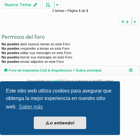
Nuevo Tema
2 temas • Página
1
de
1
Ir a
Permisos del foro
No puedes
abrir nuevos temas en este Foro
No puedes
responder a temas en este Foro
No puedes
editar sus mensajes en este Foro
No puedes
borrar sus mensajes en este Foro
No puedes
enviar adjuntos en este Foro
Foro de Ingenieria Civil & Arquitectura
Índice principal
Desarrollado por
phpBB
® Forum Software © phpBB Limited
Style por
Arty
- phpBB 3.3 por MrGaby
Este sitio web utiliza cookies para asegurar que
Traducción al español por
phpBB España
obtenga la mejor experiencia en nuestro sitio
Privacidad
|
Condiciones
web.
Saber más
¡Lo entiendo!