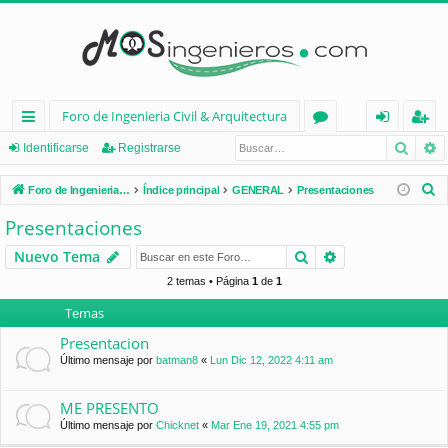
Foro de Ingenieria Civil & Arquitectura
Busca
B
nl
or
de
eg
Identificarse
Registrarse
ac
os
nt
ist
B
Foro de Ingenieria Civil & Arquitectura
Índice principal
GENERAL
Presentaciones
es
ifi
ra
u
Presentaciones
s
rá
ca
rs
Buscar
Búsqueda avan
Nuevo Tema
c
pi
rs
e
a
2 temas • Página
1
de
1
d
e
r
Temas
os
Presentacion
Último mensaje por
batman8
«
Lun Dic 12, 2022 4:11 am
ME PRESENTO
Último mensaje por
Chicknet
«
Mar Ene 19, 2021 4:55 pm