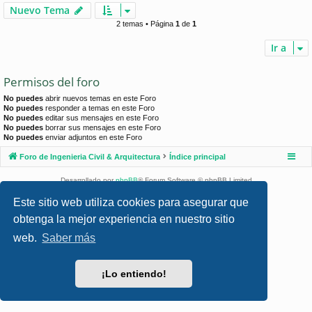
Nuevo Tema
2 temas • Página
1
de
1
Ir a
Permisos del foro
No puedes
abrir nuevos temas en este Foro
No puedes
responder a temas en este Foro
No puedes
editar sus mensajes en este Foro
No puedes
borrar sus mensajes en este Foro
No puedes
enviar adjuntos en este Foro
Foro de Ingenieria Civil & Arquitectura
Índice principal
Desarrollado por
phpBB
® Forum Software © phpBB Limited
Style por
Arty
- phpBB 3.3 por MrGaby
Este sitio web utiliza cookies para asegurar que
Traducción al español por
phpBB España
obtenga la mejor experiencia en nuestro sitio
Privacidad
|
Condiciones
web.
Saber más
¡Lo entiendo!