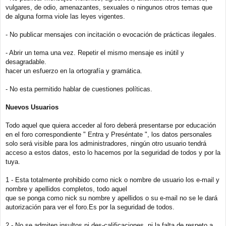
j
vulgares, de odio, amenazantes, sexuales o ningunos otros temas que
e
de alguna forma viole las leyes vigentes.
- No publicar mensajes con incitación o evocación de prácticas ilegales.
- Abrir un tema una vez. Repetir el mismo mensaje es inútil y
desagradable.
hacer un esfuerzo en la ortografía y gramática.
- No esta permitido hablar de cuestiones políticas.
Nuevos Usuarios
Todo aquel que quiera acceder al foro deberá presentarse por educación
en el foro correspondiente " Entra y Preséntate ", los datos personales
solo será visible para los administradores, ningún otro usuario tendrá
acceso a estos datos, esto lo hacemos por la seguridad de todos y por la
tuya.
1 - Esta totalmente prohibido como nick o nombre de usuario los e-mail y
nombre y apellidos completos, todo aquel
que se ponga como nick su nombre y apellidos o su e-mail no se le dará
autorización para ver el foro.Es por la seguridad de todos.
2 - No se admiten insultos ni des-calificaciones, ni la falta de respeto a