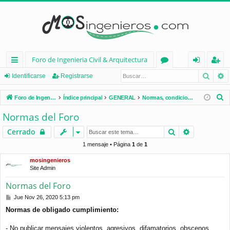
Foro de Ingenieria Civil & Arquitectura
Busca
B
nl
or
de
eg
Identificarse
Registrarse
ac
os
nt
ist
B
Foro de Ingenieria Civil & Arquitectura
Índice principal
GENERAL
Normas, condiciones de uso, términos...
es
ifi
ra
u
Normas del Foro
s
rá
ca
rs
Buscar
Búsqueda 
Cerrado
c
pi
rs
e
a
1 mensaje • Página
1
de
1
d
e
r
mosingenieros
Site Admin
os
Normas del Foro
M
Jue Nov 26, 2020 5:13 pm
e
Normas de obligado cumplimiento:
n
s
a
- No publicar mensajes violentos, agresivos, difamatorios, obscenos,