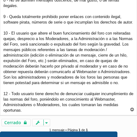
8 - No se admiten mensajes obscenos, de mal gusto, o de temas
ilegales.
9 - Queda totalmente prohibido poner enlaces con contenido ilegal,
software pirata, números de serie o que incumplan los derechos de autor.
10 - El usuario que altere el buen funcionamiento del foro con reiteradas
quejas, desprecio a los Moderadores, a la Administración o a las Normas
del Foro, será sancionado o expulsado del foro según la gravedad. Los
mensajes públicos referentes a las tareas de moderación /
administración (edición o eliminación de un mensaje, cierre de un hilo,
expulsión del Foro, etc.) serán eliminados, en caso de quejas de
moderación deberán hacerlo por privado al moderador y en caso de no
obtener repuesta deberán comunicarlo al Webmaster o Administradores.
Son los administradores y moderadores de los foros las personas que
tienen potestad para determinar si un mensaje es admisible o no.
12 - Todo usuario tiene derecho de denunciar cualquier incumplimiento de
las normas del foro, poniéndolo en conocimiento al Webmaster,
Administradores o Moderadores, los cuales tomaran las medidas
oportunas.
r
r
Cerrado
i
b
1 mensaje • Página
1
de
1
a