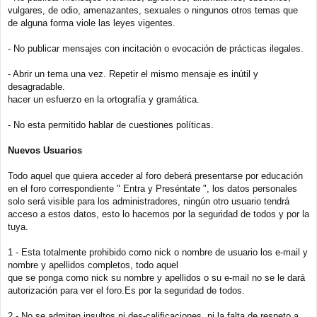
j
vulgares, de odio, amenazantes, sexuales o ningunos otros temas que
e
de alguna forma viole las leyes vigentes.
- No publicar mensajes con incitación o evocación de prácticas ilegales.
- Abrir un tema una vez. Repetir el mismo mensaje es inútil y
desagradable.
hacer un esfuerzo en la ortografía y gramática.
- No esta permitido hablar de cuestiones políticas.
Nuevos Usuarios
Todo aquel que quiera acceder al foro deberá presentarse por educación
en el foro correspondiente " Entra y Preséntate ", los datos personales
solo será visible para los administradores, ningún otro usuario tendrá
acceso a estos datos, esto lo hacemos por la seguridad de todos y por la
tuya.
1 - Esta totalmente prohibido como nick o nombre de usuario los e-mail y
nombre y apellidos completos, todo aquel
que se ponga como nick su nombre y apellidos o su e-mail no se le dará
autorización para ver el foro.Es por la seguridad de todos.
2 - No se admiten insultos ni des-calificaciones, ni la falta de respeto a