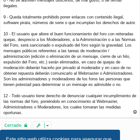
8 - No se admiten mensajes obscenos, de mal gusto, o de temas
ilegales.
9 - Queda totalmente prohibido poner enlaces con contenido ilegal,
software pirata, números de serie o que incumplan los derechos de autor.
10 - El usuario que altere el buen funcionamiento del foro con reiteradas
quejas, desprecio a los Moderadores, a la Administración o a las Normas
del Foro, será sancionado o expulsado del foro según la gravedad. Los
mensajes públicos referentes a las tareas de moderación /
administración (edición o eliminación de un mensaje, cierre de un hilo,
expulsión del Foro, etc.) serán eliminados, en caso de quejas de
moderación deberán hacerlo por privado al moderador y en caso de no
obtener repuesta deberán comunicarlo al Webmaster o Administradores.
Son los administradores y moderadores de los foros las personas que
tienen potestad para determinar si un mensaje es admisible o no.
12 - Todo usuario tiene derecho de denunciar cualquier incumplimiento de
las normas del foro, poniéndolo en conocimiento al Webmaster,
Administradores o Moderadores, los cuales tomaran las medidas
oportunas.
r
r
Cerrado
i
b
1 mensaje • Página
1
de
1
a
Este sitio web utiliza cookies para asegurar que