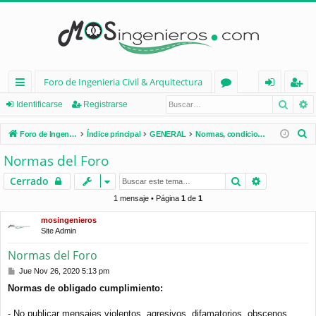
Foro de Ingenieria Civil & Arquitectura
Busca
B
nl
or
de
eg
Identificarse
Registrarse
ac
os
nt
ist
B
Foro de Ingenieria Civil & Arquitectura
Índice principal
GENERAL
Normas, condiciones de uso, términos...
es
ifi
ra
u
Normas del Foro
s
rá
ca
rs
Buscar
Búsqueda 
Cerrado
c
pi
rs
e
a
1 mensaje • Página
1
de
1
d
e
r
mosingenieros
Site Admin
os
Normas del Foro
M
Jue Nov 26, 2020 5:13 pm
e
Normas de obligado cumplimiento:
n
s
a
- No publicar mensajes violentos, agresivos, difamatorios, obscenos,