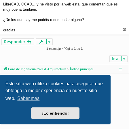
j
LibreCAD, QCAD... y he visto por la web esta, que comentan que es
e
muy buena también.
¿De los que hay me podéis recomendar alguno?
gracias
r
r
Responder
i
b
1 mensaje • Página
1
de
1
a
Ir a
Foro de Ingenieria Civil & Arquitectura
Índice principal
Desarrollado por
phpBB
® Forum Software © phpBB Limited
Este sitio web utiliza cookies para asegurar que
Style por
Arty
- phpBB 3.3 por MrGaby
Traducción al español por
phpBB España
obtenga la mejor experiencia en nuestro sitio
Privacidad
|
Condiciones
web.
Saber más
¡Lo entiendo!