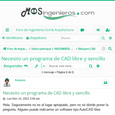
Foro de Ingenieria Civil & Arquitectura
Busca
B
nl
or
de
eg
Identificarse
Registrarse
ac
os
nt
ist
B
Foro de Ingenieria Civil & Arquitectura
Índice principal
INGENIERÍA CIVIL (España)
Bloques CAD
es
ifi
ra
u
Necesito un programa de CAD libre y sencillo
s
rá
ca
rs
Buscar
Búsqued
Responder
c
pi
rs
e
a
1 mensaje • Página
1
de
1
d
e
r
Goyoes
os
Necesito un programa de CAD libre y sencillo
M
Lun Nov 14, 2022 3:49 am
e
Hola. Seguramente no es el lugar apropiado, pero no sé dónde poner la
n
pregunta. Alguien puede indicarme un software tipo AutoCAD libre.
s
a