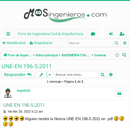
Foro de Ingenieria Civil & Arquitectura
Busca
B
nl
or
de
eg
Identificarse
Registrarse
ac
os
nt
ist
B
Foro de Ingenieria Civil & Arquitectura
Índice principal
INGENIERÍA CIVIL (España)
General
es
ifi
ra
u
UNE-EN 196-5:2011
s
rá
ca
rs
Buscar
Búsqued
Responder
c
pi
rs
e
a
1 mensaje • Página
1
de
1
d
e
r
Inge0101
os
UNE-EN 196-5:2011
M
Vie Abr 29, 2022 5:12 am
e
Alguien tendrá la Norma UNE-EN 196-5:2011 en .pdf
n
s
a