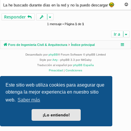
j
La he buscado durante días en la red y no la puedo descargar
e
r
r
Responder
i
b
1 mensaje • Página
1
de
1
a
Ir a
Foro de Ingenieria Civil & Arquitectura
Índice principal
Desarrollado por
phpBB
® Forum Software © phpBB Limited
Style por
Arty
- phpBB 3.3 por MrGaby
Traducción al español por
phpBB España
Privacidad
|
Condiciones
Este sitio web utiliza cookies para asegurar que
obtenga la mejor experiencia en nuestro sitio
web.
Saber más
¡Lo entiendo!