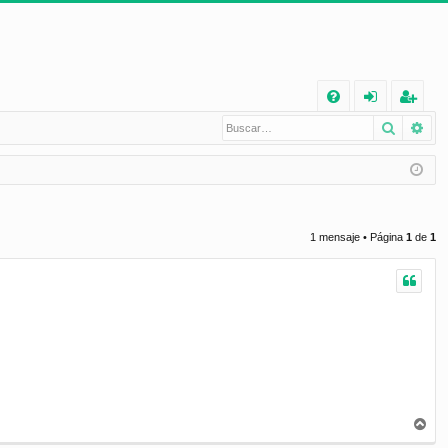
E
Buscar
Bú
FA
de
eg
Q
nt
ist
ifi
ra
ca
rs
1 mensaje • Página
1
de
1
rs
e
e
A
r