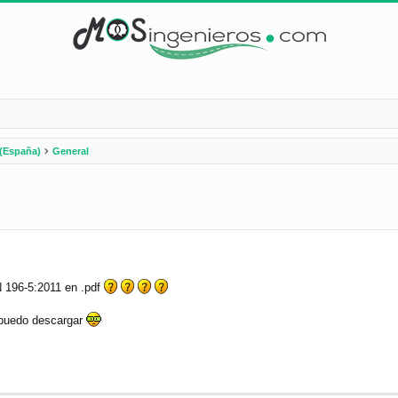
(España)
General
da avanzada
 196-5:2011 en .pdf
a puedo descargar