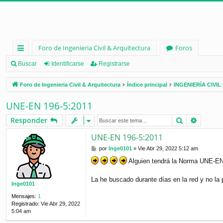
Foro de Ingenieria Civil & Arquitectura
Foros
nl
Buscar
Identificarse
Registrarse
ac
Foro de Ingenieria Civil & Arquitectura
Índice principal
INGENIERÍA CIVIL 
es
UNE-EN 196-5:2011
rá
Buscar
Búsque
Responder
pi
UNE-EN 196-5:2011
d
M
por
Inge0101
»
Vie Abr 29, 2022 5:12 am
os
e
Alguien tendrá la Norma UNE-EN
n
s
a
La he buscado durante días en la red y no l
Inge0101
j
e
Mensajes:
1
Registrado:
Vie Abr 29, 2022
5:04 am