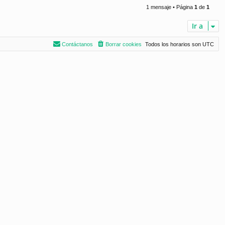
r
1 mensaje • Página
1
de
1
i
b
Ir a
a
Contáctanos
Borrar cookies
Todos los horarios son
UTC