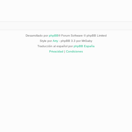
Desarrollado por
phpBB
® Forum Software © phpBB Limited
Style por
Arty
- phpBB 3.3 por MrGaby
Traducción al español por
phpBB España
Privacidad
|
Condiciones